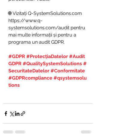
🌐 Vizitați 
Q-SystemSolutions.com
https://www.q-
systemsolutions.com/audit
 pentru 
mai multe informații și pentru a 
programa un audit GDPR.
#GDPR
#ProtecțiaDatelor
#Audit
GDPR
#QualitySystemSolutions
#
SecuritateDatelor
#Conformitate
#GDPRcompliance
#qsystemsolu
tions