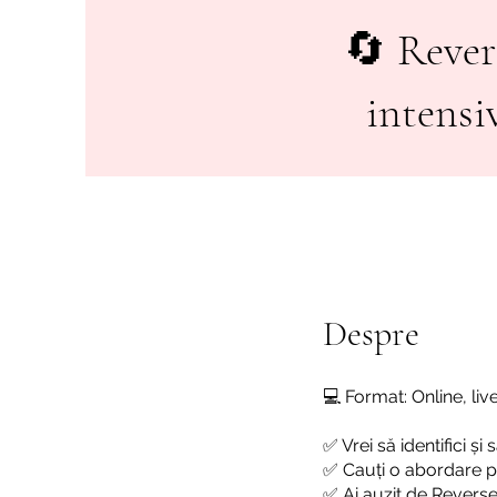
🔄 Reve
intensiv
Despre
💻 Format: Online, live
✅ Vrei să identifici și
✅ Cauți o abordare p
✅ Ai auzit de Reverse