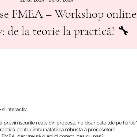
rse FMEA – Workshop online
: de la teorie la practică! 🔧
 și interactiv
 să previi riscurile reale din procese, nu doar cele „de pe hârtie
ractică pentru îmbunătățirea robustă a proceselor?
 FMEA, dar vrei să o aplici corect, pas cu pas?