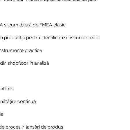
 și cum diferă de FMEA clasic
n producție pentru identificarea riscurilor reale
nstrumente practice
din shopfloor în analiză
alitate
nătățire continuă
ie
i de proces / lansări de produs