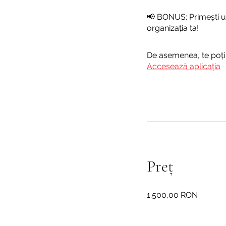
📢 BONUS: Primești u
organizația ta!
De asemenea, te poți 
Accesează aplicația
Preț
1.500,00 RON