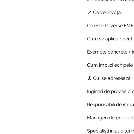
📌 Ce vei învăța:
Ce este Reverse FMEA
Cum se aplică direct î
Exemple concrete + i
Cum implici echipele 
🎯 Cui se adresează:
Ingineri de proces / c
Responsabili de îmbu
Manageri de producț
Specialiști în auditur